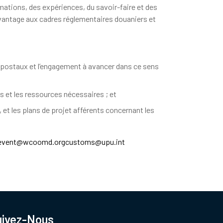
mations, des expériences, du savoir-faire et des
 davantage aux cadres réglementaires douaniers et
s postaux et l’engagement à avancer dans ce sens
es et les ressources nécessaires ; et
 et les plans de projet afférents concernant les
-event@wcoomd.org
customs@upu.int
uivez-Nous