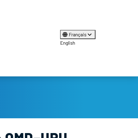
Français
English
e OMD–UPU