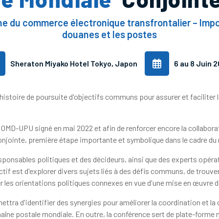
ine du commerce électronique transfrontalier – Imp
douanes et les postes
Sheraton Miyako Hotel Tokyo, Japon
6 au 8 Juin 
istoire de poursuite d'objectifs communs pour assurer et faciliter la
D-UPU signé en mai 2022 et afin de renforcer encore la collaborati
njointe, première étape importante et symbolique dans le cadre du 
sponsables politiques et des décideurs, ainsi que des experts opér
tif est d'explorer divers sujets liés à des défis communs, de trouv
ier les orientations politiques connexes en vue d'une mise en œuvre
ra d'identifier des synergies pour améliorer la coordination et la c
haîne postale mondiale. En outre, la conférence sert de plate-forme 